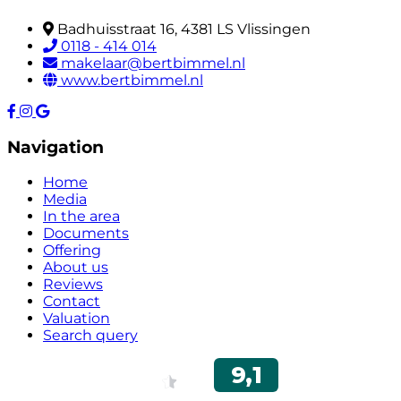
Badhuisstraat 16, 4381 LS Vlissingen
0118 - 414 014
makelaar@bertbimmel.nl
www.bertbimmel.nl
Navigation
Home
Media
In the area
Documents
Offering
About us
Reviews
Contact
Valuation
Search query