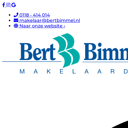
0118 - 414 014
makelaar@bertbimmel.nl
Naar onze website ›