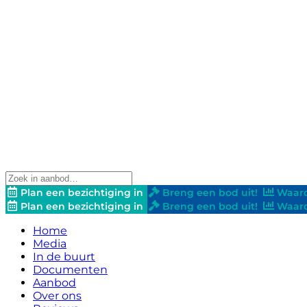
Plan een bezichtiging in
Breng een bod uit!
Waard
Plan een bezichtiging in
Breng een bod uit!
Waard
Home
Media
In de buurt
Documenten
Aanbod
Over ons