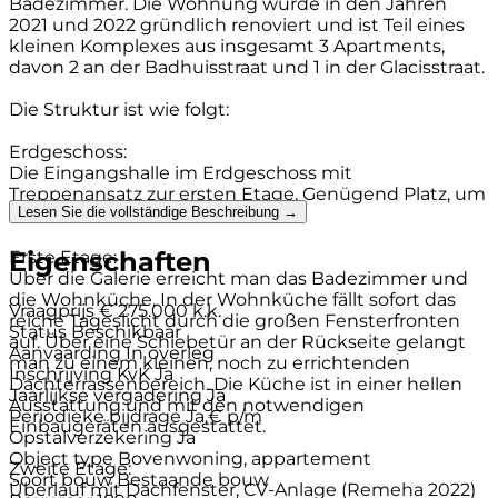
Badezimmer. Die Wohnung wurde in den Jahren
2021 und 2022 gründlich renoviert und ist Teil eines
kleinen Komplexes aus insgesamt 3 Apartments,
davon 2 an der Badhuisstraat und 1 in der Glacisstraat.
Die Struktur ist wie folgt:
Erdgeschoss:
Die Eingangshalle im Erdgeschoss mit
Treppenansatz zur ersten Etage. Genügend Platz, um
Lesen Sie die vollständige Beschreibung →
hier Ihr Fahrrad abzustellen.
Eigenschaften
Erste Etage:
Über die Galerie erreicht man das Badezimmer und
die Wohnküche. In der Wohnküche fällt sofort das
Vraagprijs
€ 275.000 k.k.
reiche Tageslicht durch die großen Fensterfronten
Status
Beschikbaar
auf. Über eine Schiebetür an der Rückseite gelangt
Aanvaarding
In overleg
man zu einem kleinen, noch zu errichtenden
Inschrijving KvK
Ja
Dachterrassenbereich. Die Küche ist in einer hellen
Jaarlijkse vergadering
Ja
Ausstattung und mit den notwendigen
Periodieke bijdrage
Ja,€ p/m
Einbaugeräten ausgestattet.
Opstalverzekering
Ja
Object type
Bovenwoning, appartement
Zweite Etage:
Soort bouw
Bestaande bouw
Überlauf mit Dachfenster, CV-Anlage (Remeha 2022)