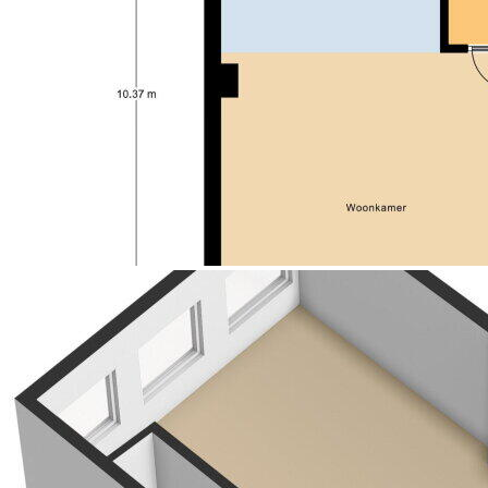
Soort parkeergelegenheid
Betaald
parkeren,parkeervergunningen