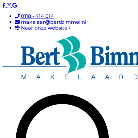
0118 - 414 014
makelaar@bertbimmel.nl
Naar onze website ›