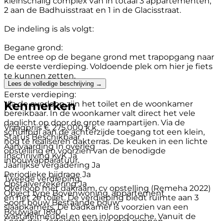
kleinschalig complex van in totaal 3 appartementen,
2 aan de Badhuisstraat en 1 in de Glacisstraat.
De indeling is als volgt:
Begane grond:
De entree op de begane grond met trapopgang naar
de eerste verdieping. Voldoende plek om hier je fiets
te kunnen zetten.
Lees de volledige beschrijving →
Eerste verdieping:
Kenmerken
Via de overloop zijn het toilet en de woonkamer
bereikbaar. In de woonkamer valt direct het vele
daglicht op door de grote raampartijen. Via de
Vraagprijs
€ 275.000 k.k.
schuifpui aan de achterzijde toegang tot een klein,
Status
Beschikbaar
nog te realiseren dakterras. De keuken in een lichte
Aanvaarding
In overleg
opstelling en voorzien van de benodigde
Inschrijving KvK
Ja
inbouwapparatuur.
Jaarlijkse vergadering
Ja
Periodieke bijdrage
Ja
Tweede verdieping:
Opstalverzekering
Ja
Overloop met dakraam, cv opstelling (Remeha 2022)
Object type
Bovenwoning, appartement
en het 2e toilet. De verdieping biedt ruimte aan 3
Soort bouw
Bestaande bouw
slaapkamers. De badkamer is voorzien van een
Bouwjaar
1890
wastafelmeubel en een inloopdouche. Vanuit de